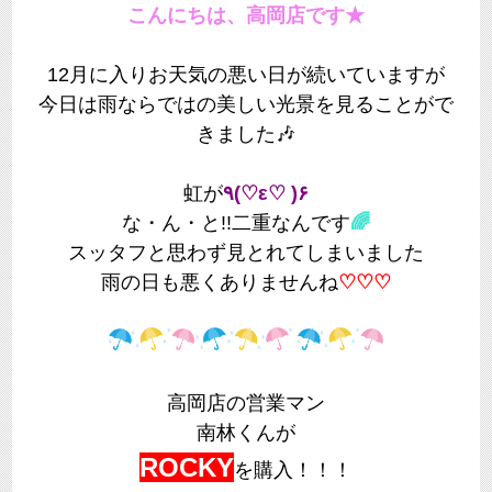
こんにちは、高岡店です★
12月に入りお天気の悪い日が続いていますが
今日は雨ならではの美しい光景を見ることがで
きました🎶
虹が
٩(♡ε♡ )۶
な・ん・と!!二重なんです
🌈
スッタフと思わず見とれてしまいました
雨の日も悪くありませんね
♡♡♡
高岡店の営業マン
南林くんが
ROCKY
を購入！！！