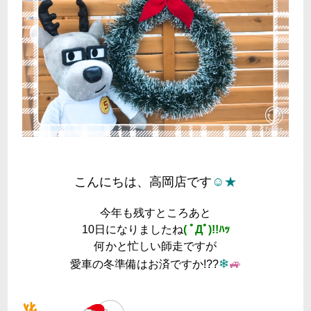
こんにちは、高岡店です
☺★
今年も残すところあと
10日になりましたね
( ﾟДﾟ)!!ﾊｯ
何かと忙しい師走ですが
❄
🚙
愛車の冬準備はお済ですか!??