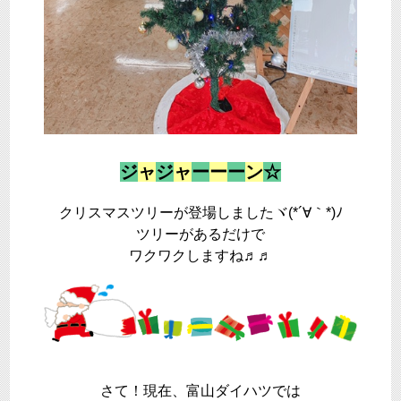
ジ
ャ
ジ
ャ
ー
ー
ー
ン
☆
クリスマスツリーが登場しましたヾ(*´∀｀*)ﾉ
ツリーがあるだけで
ワクワクしますね♬♬
さて！現在、富山ダイハツでは