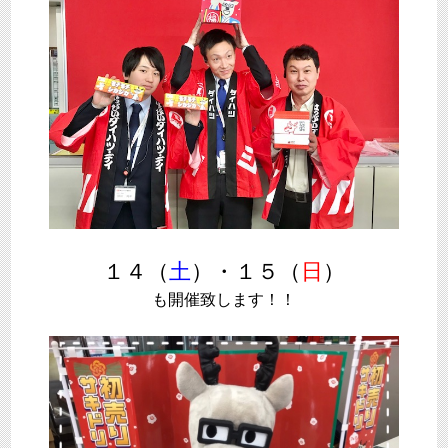
１４（
土
）・１５（
日
）
も開催致します！！