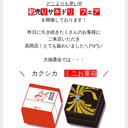
どこよりも早い!!!
初
売
り
サ
キ
ド
リ
フ
ェ
ア
を開催しております！
昨日に引き続きたくさんのお客様に
ご来店いただき
高岡店！とても賑わいました＼(^o^)／
大抽選会では・・・
＼ カクシカ
ミニお重箱
／