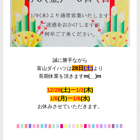
誠に勝手ながら
28日
(土)
富山ダイハツは
より
長期休業を頂きます
m(__)m
12/28
(土)
ー1/2
(木)
1/6
(月)
ー1/8
(水)
お休みさせていただきます。