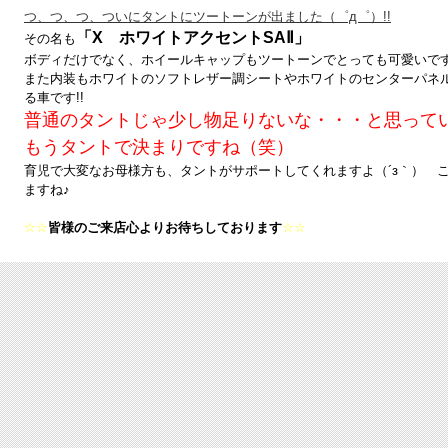
つ、つ、つ、ついにタントにツートーンが出ました（゜д゜）!!
「X ホワイトアクセントSAⅡ」
その名も
ボディだけでなく、ホイールキャップもツートーンでとっても可愛いです
また内装もホワイトのソフトレザー調シートやホワイトのセンターパネ
る車です!!
普通のタントじゃ少し物足りないな・・・と思ってい
もうタントで決まりですね（笑）
育児で大変なお母様方も、タントがサポートしてくれますよ（´з｀） こ
ますね♪
☆☆
皆様のご来店心よりお待ちしております
☆☆