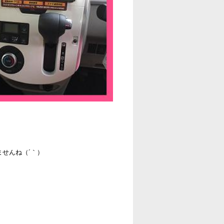
せんね（´｀）