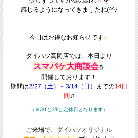
少しずつですが春の訪れ
🌸
を
感じるようになってきましたね(^^♪
今日はお得なお知らせです
✨
ダイハツ高岡店では、本日より
スマパケ大商談会
を
開催しております！
期間は
2/27（土）～3/14（日）
までの
14日
間
♫
（※3/1と3/8は定休日となります）
ご来場で、
ダイハツオリジナル