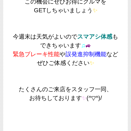
この機会にぜひお得にクルマを
GETしちゃいましょう
✨
今週末は天気がよいので
スマアシ体感
も
できちゃいます
♫
🚙
緊急ブレーキ性能
や
誤発進抑制機能
など
ぜひご体感ください
✨
たくさんのご来店をスタッフ一同、
お待ちしております
✨
(^▽^)/