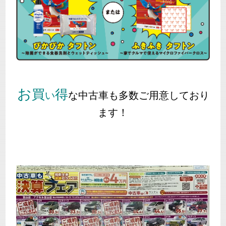
お
買
得
い
な中古車も多数ご用意しており
ます！