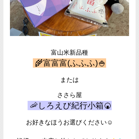
富山米新品種
🌾富富富(ふふふ)🍚
または
ささら屋
🦐しろえび紀行小箱🍘
お好きなほうお選びください☺