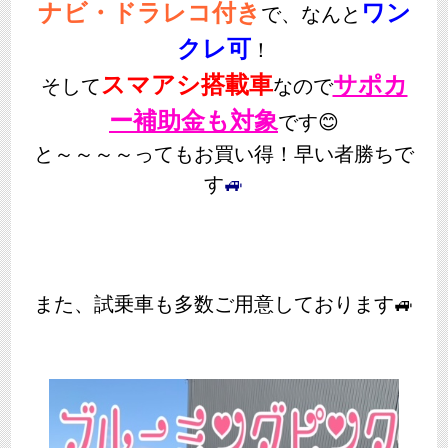
ナビ・ドラレコ付き
ワン
で、なんと
クレ可
！
スマアシ搭載車
サポカ
そして
なので
ー補助金も対象
です😊
と～～～～ってもお買い得！早い者勝ちで
す
🚙
また、試乗車も多数ご用意しております🚙