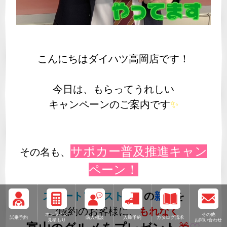
こんにちはダイハツ高岡店です！
今日は、もらってうれしい
キャンペーンのご案内です
✨
サポカー普及推進キャン
その名も、
ペーン！
スマートアシスト付き
の
新車
を
ご成約の
お客様に、
もれなく
オンライン
その他
試乗予約
購入相談
入庫予約
カタログ請求
見積もり
お問い合わせ