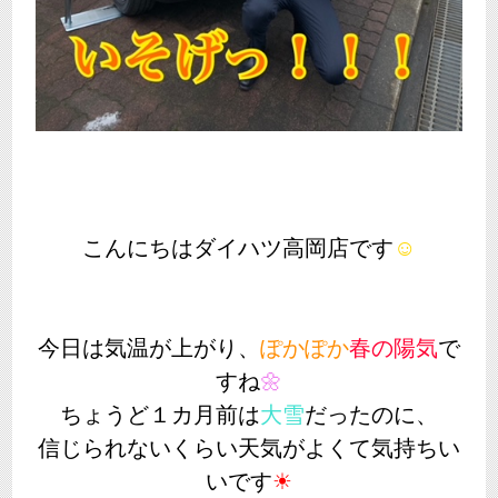
こんにちはダイハツ高岡店です
☺
今日は気温が上がり、
ぽかぽか
春の陽気
で
すね
🌼
ちょうど１カ月前は
大雪
だったのに、
信じられないくらい天気がよくて気持ちい
いです
☀