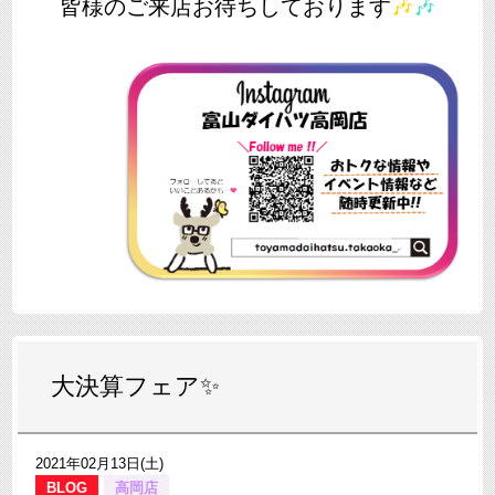
皆様のご来店お待ちしております
🎶
🎶
大決算フェア✨
2021年02月13日(土)
BLOG
高岡店