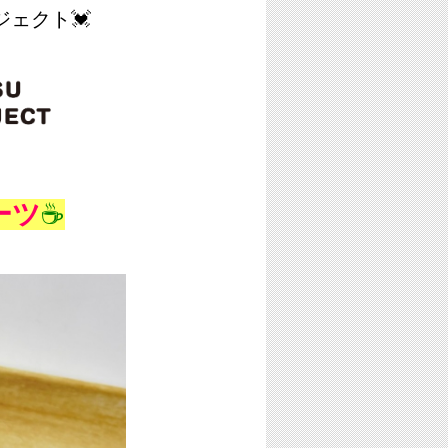
ジェクト💓
ーツ
☕