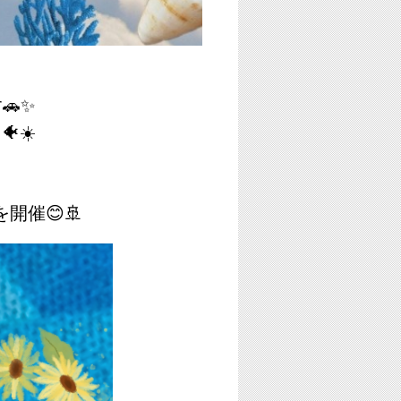
🚗✨
☀️
を開催😊🚢