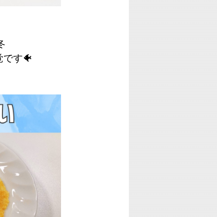
冬
です🐠