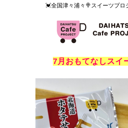
💓全国津々浦々🍭スイーツプロ
7月おもてなしスイ