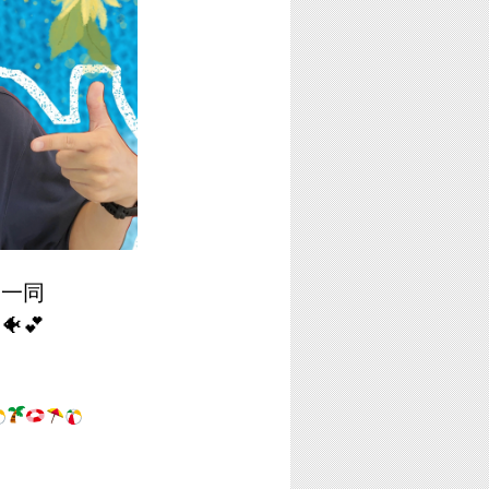
フ一同
💕