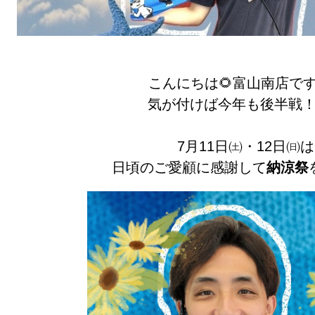
こんにちは🌻富山南店です
気が付けば今年も後半戦！
7月11日㈯・12日㈰は
日頃のご愛顧に感謝して
納涼祭