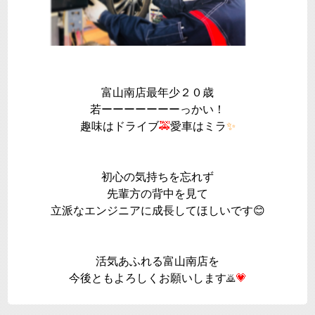
富山南店最年少２０歳
若ーーーーーーーっかい！
趣味はドライブ
🚕
愛車はミラ
✨
初心の気持ちを忘れず
先輩方の背中を見て
立派なエンジニアに成長してほしいです😊
活気あふれる富山南店を
今後ともよろしくお願いします
💗
🙇