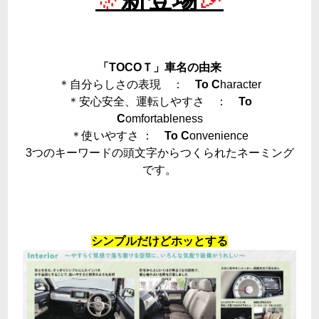
「TOCOＴ」車名の由来
＊自分らしさの表現 ：
To
C
haracter
＊安心安全、運転しやすさ ：
To
C
omfortableness
＊使いやすさ ：
To C
onvenience
3つのキーワードの頭文字からつくられたネーミング
です。
シンプルだけどホッとする