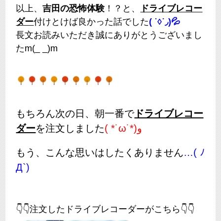
以上、
吉田の恐怖体験
！？と、
ドライブレコー
ダー
付けとけば良かった話でした
( ˙◊︎˙◞︎)💦
長文お読みいただき誠にありがとうございまし
たm(_ _)m
もちろん次の日、朝一番で
ドライブレコー
ダー
を注文しました
( *˙ω˙*)و
もう、こんな思いはしたくありません
…( ﾉ
Д`)
👇👇注文したドライブレコーダーがこちら👇👇