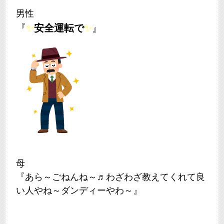
男性
『
✨
安全運転で
✨
』
母
『あら～ごねんね～♬わざわざ教えてくれて良
い人やね～ダンディーやわ～』