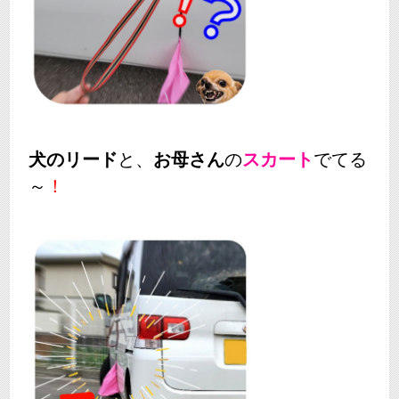
犬のリード
と、
お母さん
の
スカート
でてる
～
！