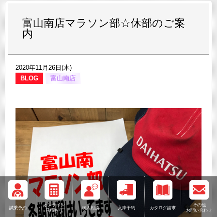
富山南店マラソン部☆休部のご案
内
2020年11月26日(木)
BLOG
富山南店
オンライン
その他
試乗予約
購入相談
入庫予約
カタログ請求
見積もり
お問い合わせ