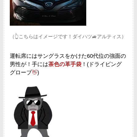
（👆こちらはイメージです！ダイハツ🚙アルティス）
運転席にはサングラスをかけた60代位の強面の
男性が！手には
茶色の革手袋
！(ドライビング
グローブ
👋
)