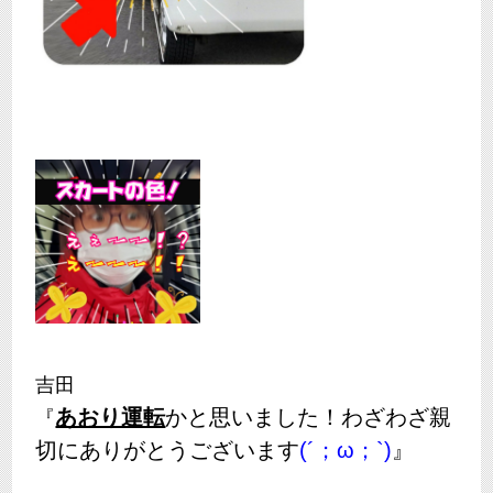
吉田
あおり運転
かと思いました！わざわざ親
『
切にありがとうございます
(´；ω；`)
』