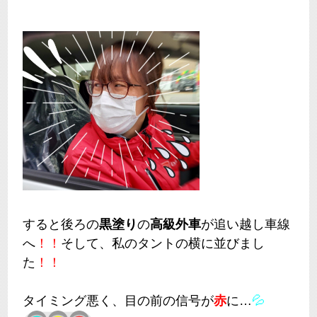
すると後ろの
黒塗り
の
高級外車
が追い越し車線
へ
！！
そして、私のタントの横に並びまし
た
！！
タイミング悪く、目の前の信号が
赤
に…
💦