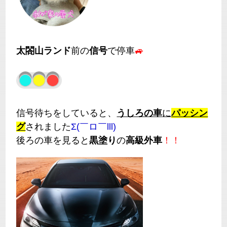
太閤山ランド
前の
信号
で停車
🚙
信号待ちをしていると、
うしろの車
に
パッシン
グ
されました
Σ(￣ロ￣lll)
後ろの車を見ると
黒塗り
の
高級外車
！！