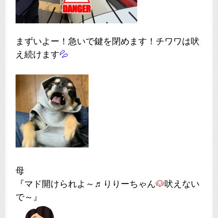
まずいよー！急いで鍵を閉めます！チワワは吠
え続けます
💦
母
『マド開けられよ～♬りりーちゃん
🐶
吠えない
で～』