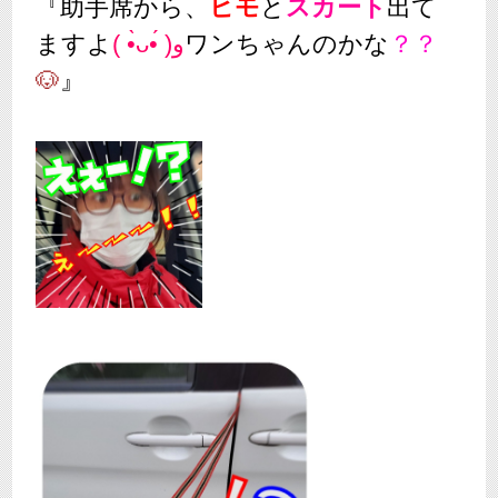
『助手席から、
ヒモ
と
スカート
出て
ますよ
( •̀ᴗ•́ )و
ワンちゃんのかな
？？
🐶
』