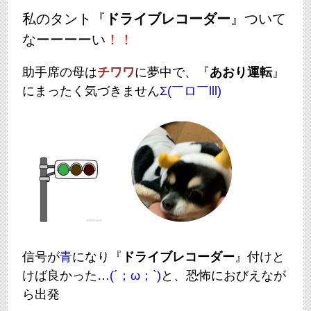
私のタント『
ドライブレコーダー
』ついて
なーーーーい
！！
助手席の母は
チワワ
に夢中で、『
あおり運転
』
にまったく気づきません
Σ(￣ロ￣lll)
信号が
青
になり『
ドライブレコーダー
』付けと
けば良かった…
(´；ω；`)
と、恐怖におびえなが
ら出発