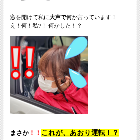
窓を開けて私に
大声で
何か言っています！
え！何！私?！
何かした！？
これが、あおり運転！？
まさか
！！