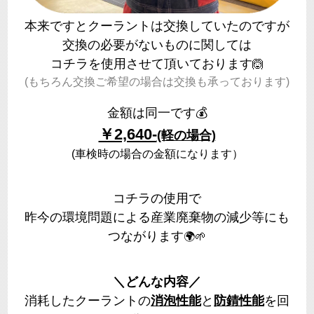
本来ですとクーラントは交換していたのですが
交換の必要がないものに関しては
コチラを使用させて頂いております
🙆
(もちろん交換ご希望の場合は交換も承っております)
金額は同一です💰
￥2,640-
(軽の場合)
(車検時の場合の金額になります）
コチラの使用で
昨今の環境問題による産業廃棄物の減少等にも
つながります
🌍
🌱
＼どんな内容／
消耗したクーラントの
消泡性能
と
防錆性能
を回