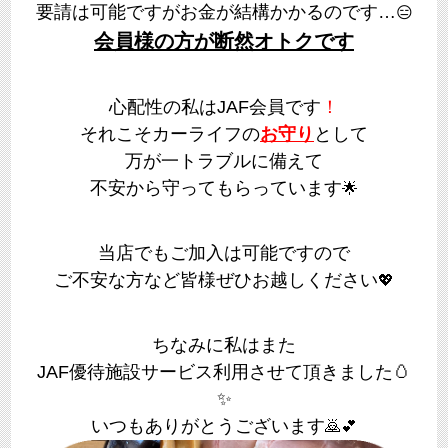
要請は可能ですがお金が結構かかるのです…
😑
会員様の方が断然オトクです
心配性の私はJAF会員です
！
それこそカーライフの
お守り
として
万が一トラブルに備えて
不安から守ってもらっています
🌟
当店でもご加入は可能ですので
ご不安な方など皆様ぜひお越しください
💖
ちなみに私はまた
JAF優待施設サービス利用させて頂きました🥚
✨
いつもありがとうございます
🙇
💕