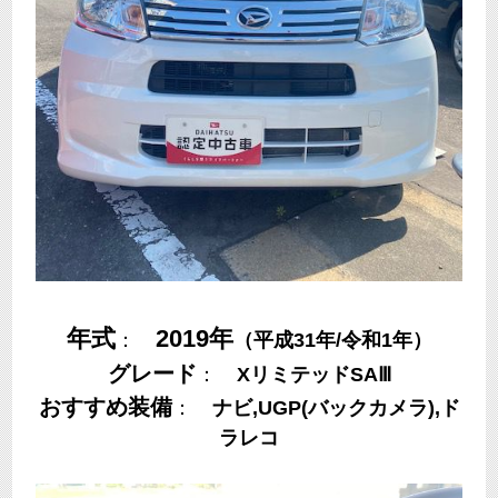
年式
2019年
：
（平成31年/令和1年）
グレード
：
XリミテッドSAⅢ
おすすめ装備
：
ナビ,UGP(バックカメラ),ド
ラレコ