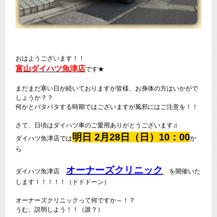
おはようございます！！
富山ダイハツ魚津店
です★
まだまだ寒い日が続いておりますが皆様、お身体の方はいかがで
しょうか？？
何かとバタバタする時期ではございますが風邪にはご注意を！！
さて、日頃はダイハツ車のご愛用ありがとうございます♫
明日 2月28日（日）10：00
ダイハツ魚津店では
か
ら
オーナーズクリニック
ダイハツ魚津店
を開催いた
します！！！！！（ドドドーン）
オーナーズクリニックって何ですか～！？
うむ、説明しよう！！（誰？）