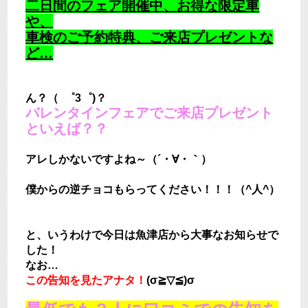
二日間のフェア開催中、お得な限定車
や、
車検のご予約特典、ご来店プレゼントな
ど…
ん？（ ゜3゜)？
バレンタインフェアでご来店プレゼント
といえば？？
アレしかないですよね～（´・∀・｀）
僕からの逆チョコもらってください！！！（^人^）
と、いうわけで今日は魚津店から大事なお知らせで
した！
なお…
この告知を見たアナタ！
(σ≧▽≦)σ