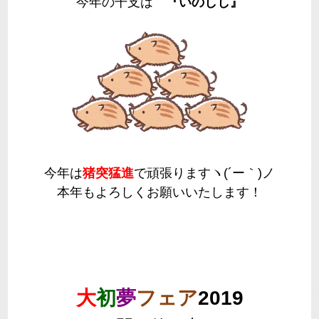
今年の干支は
『いのしし』
今年は
猪突猛進
で頑張りますヽ(´ー｀)ノ
本年もよろしくお願いいたします！
大
初
夢
フェア
2019