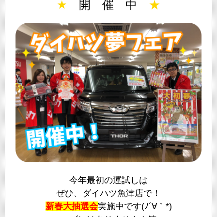
★
開 催 中
★
今年最初の運試しは
ぜひ、ダイハツ魚津店で！
新春大抽選会
実施中です(ﾉ´∀｀*)