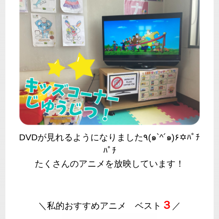
DVDが見れるようになりました٩(๑`^´๑)۶✡ﾊﾟﾁ
ﾊﾟﾁ
たくさんのアニメを放映しています！
３
＼私的おすすめアニメ ベスト
／