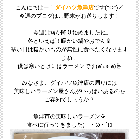
こんにちはー！
ダイハツ魚津店
です(^O^)／
今週のブログは…野末がお送りします！
今週は雪が降り始めましたね。
冬といえば！暖かい鍋やおでん🍢
寒い日は暖かいものが無性に食べたくなります
よね！
僕は寒いときにはラーメンです(๑´ڡ`๑)🍜
みなさま、ダイハツ魚津店の周りには
美味しいラーメン屋さんがいっぱいあるのを
ご存知でしょうか？
魚津市の美味しいラーメンを
食べに行ってきました(｀・ω・´)b