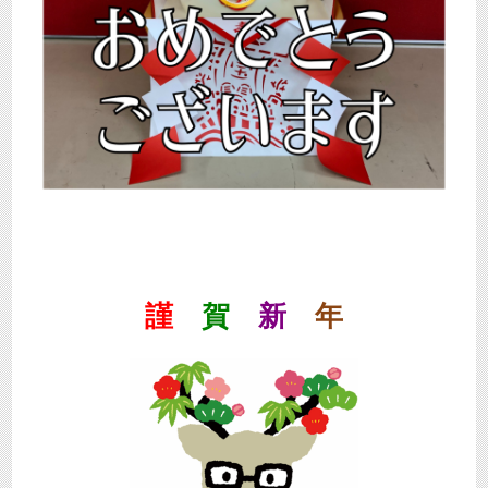
謹
賀
新
年