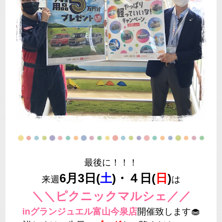
最後に！！！
6月3日(
土
)・４日(
日
)
来週
は
＼＼ピクニックマルシェ／／
inグランジュエル富山今泉店
開催致します🧁