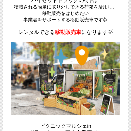
ハイゼットトラックの荷台に
積載される簡単に取り外し
できる荷箱を活用し、
移動販売をはじめたい
事業者をサポートする移動販売車です
👍
レンタルできる
移動販売車
になります
💡
ピクニックマルシェin