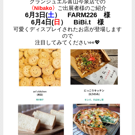
グランジュエル富山今泉店での
〈Nibako〉
ご出展者様のご紹介
6月3日(
土
） FARM226 様
6月4日(
日
） BiBi.t 様
可愛くディスプレイされたお店が登場します
ので
注目してみてください👀💖