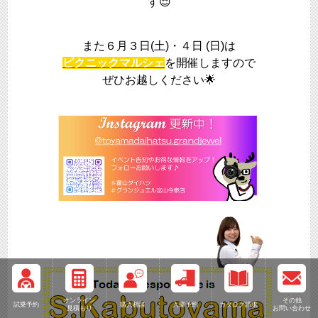
す😌
また６月３日(土)・４日 (日)は
ピクニックマルシェ
を開催しますので
ぜひお越しください🌟
オンライン
その他
試乗予約
購入相談
入庫予約
カタログ請求
見積もり
お問い合わせ