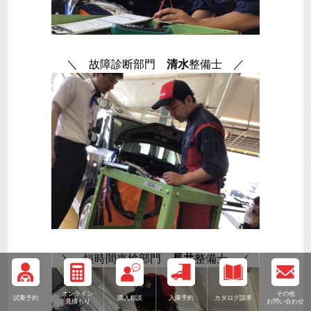
＼ 故障診断部門
清水
整備士 ／
＼ 短時間車検部門
長井
整備士 ／
オンライン
その他
試乗予約
購入相談
入庫予約
カタログ請求
見積もり
お問い合わせ