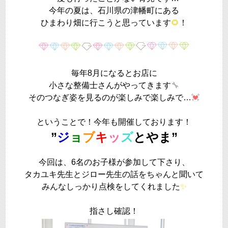
今年の夏は、石川県の津幡町にある
ひまわり畑に行こうと思っています
🌻
！
毎年8月になるとお店に
小さな整備士さんがやってきます
🔧
そのつなぎ姿を見るのが楽しみで楽しみで…
💓
ということで！今年も開催しております！
”
ジ
ョ
ブ
キ
ッ
ズ
とやま”
今回は、6名のお子様が参加して下さり、
タカユキ先生とジロー先生の話をちゃんと聞いて
みんなしっかり点検をしてくれました
✨
指さし確認！