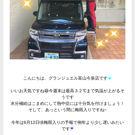
こんにちは、グランジュエル富山今泉店です
💎
いいお天気ですね😄今週末は最高３２℃まで気温が上がるそ
うです
水分補給はこまめにして熱中症には十分気を付けましょう！
そして、あっという間に梅雨入りですね~
今年は6月12日頃梅雨入りの予報で例年より少し遅いみたい
です
☔