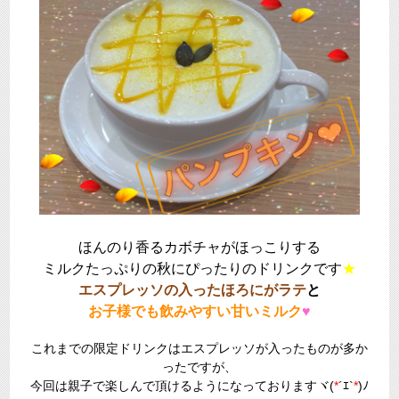
ほんのり香るカボチャがほっこりする
ミルクたっぷりの秋にぴったりのドリンクです
★
エスプレッソの入ったほろにがラテ
と
お子様でも飲みやすい甘いミルク
♥
これまでの限定ドリンクはエスプレッソが入ったものが多か
ったですが、
今回は親子で楽しんで頂けるようになっておりますヾ(
*
´ｴ`
*
)ﾉ