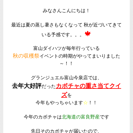
みなさんこんにちは！
最近は夏の蒸し暑さもなくなって 秋が近づいてきて
🍁
いる予感です。。。
富山ダイハツが毎年行っている
秋の収穫祭
イベントの時期がやってまいりました
～！！
グランジュエル富山今泉店では、
去年大好評
カボチャの重さ当てクイ
だった
ズ
を
今年もやっちゃいます
☆
！！
今年のカボチャは
北海道の富良野産
です
先日そのカボチャが届いたので、