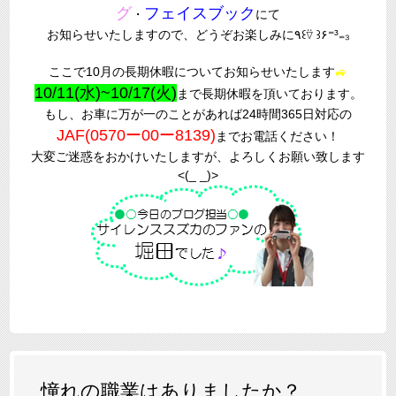
グ
フェイスブック
・
にて
お知らせいたしますので、どうぞお楽しみに٩꒰⍢ ꒱۶⁼³₌₃
ここで10月の長期休暇についてお知らせいたします
🚙
10/11(水)~10/17(火)
まで長期休暇を頂いております。
もし、お車に万が一のことがあれば24時間365日対応の
JAF(0570ー00ー8139)
までお電話ください！
大変ご迷惑をおかけいたしますが、よろしくお願い致します
<(_ _)>
憧れの職業はありましたか？