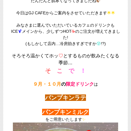
だんだんと肌寒くなってきましたね
🍃
今日はGJ CAFEからご案内をさせていただきます
🌟🌟
みなさまに選んでいただいているカフェのドリンクも
ICE
🍹
メインから、少しずつHOT
☕
のご注文が増えてきまし
た!
(もしかして店内…冷房効きすぎですか
😰
!?)
そろそろ温かくてホッ
♡
とするものが飲みたくなる
季節…
そ
こ
で
！
９月・１０月
の
限定ドリンク
は
パンプキンラテ
パンプキンミルク
をご用意いたします
✨