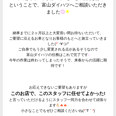
ということで、富山ダイハツへご相談いただき
ました
😊
🌟
納車までに２ヶ月以上と大変長い間お待ちいただいて、
ご要望に沿えるお車となりお客様のもとへと旅立っていきま
した(
*
´･∀･)ﾉ″
ご自身でもう少し変更される点があるそうなので
富山ダイハツの任務はこれで完了です
♪
今年の作業は終わってしまったそうで、来春からの活躍に期
待です！
お応えできないご要望もありますが
このお店で、このスタッフに任せてよかった!
と言っていただけるようにスタッフ一同力を合わせて頑張り
ます
💪
🔥🔥
小さなことでもぜひご相談くださいね(
*
´∇｀
*
)