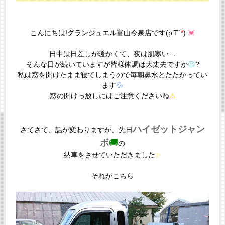
こんにちは!グランジュエル富山今泉店です(p’T`
*
)
💓
日中は日差しが暖かくて、夜は肌寒い…
そんな日が続いていますが皆様体調は大丈夫ですか
😣
?
私は窓を開けたまま寝てしまうので毎朝鼻水とたたかってい
ます
💦
窓の開けっ放しにはご注意くださいね
⚠
ハイゼットジャン
さてさて、話が変わりますが、先日
ボ
🚚
の
納車をさせていただきました
✨
それがこちら