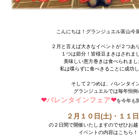
こんにちは！グランジュエル富山今
２月と言えば大きなイベントが２つあ
１つは節分！皆様豆まきはされま
美味しい恵方巻きは食べられまし
私は喋らずに食べきることに成功
そして２つめは、バレンタイ
グランジュエルでは毎年恒例
❤
バレンタインフェア
❤
を今年も
２月１０日(土)・１１日(
の２日間で開催いたしますのでぜひお越
イベントの内容はこちら！