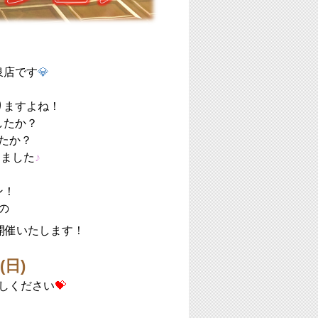
泉店です
💎
りますよね！
したか？
たか？
しました
♪
ン！
の
開催いたします！
日)
しください
💝