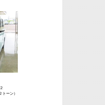
２
２トーン）