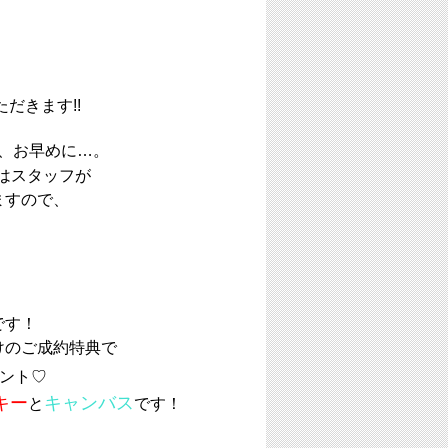
だきます!!
、お早めに…。
はスタッフが
ますので、
！
です！
けのご成約特典で
ント♡
キー
キャンバス
と
です！