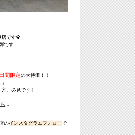
店です💎
弾です！
日間限定
の大特価！！
…」
う方、必見です！
ちら
...
店の
インスタグラムフォロー
で