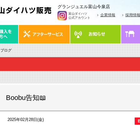
グランジュエル富山今泉店
富山ダイハツ
企業情報
採用情
公式アカウント
 ブログ
Boobu告知📖
2025年02月28日(金)