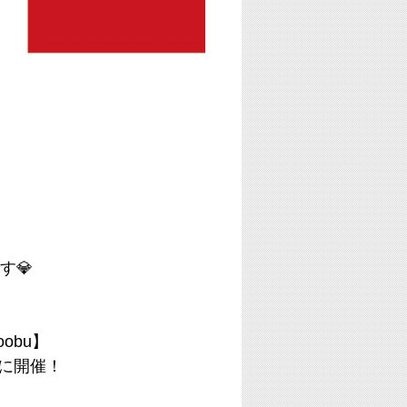
す💎
obu】
に開催！