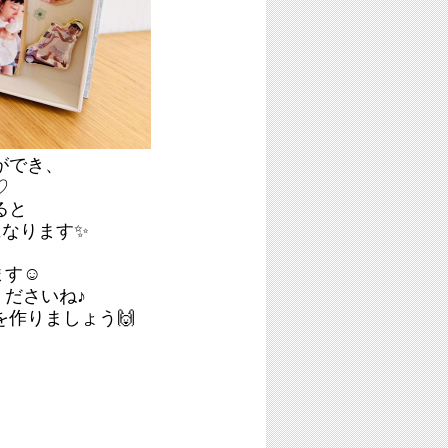
ができ、
♡
ると
なります✨
ます☺
ださいね♪
作りましょう🙌