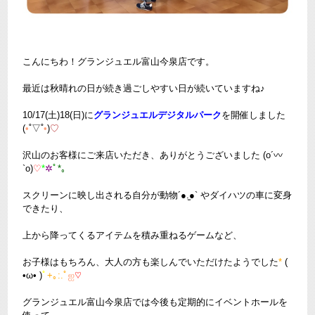
こんにちわ！グランジュエル富山今泉店です。
最近は秋晴れの日が続き過ごしやすい日が続いていますね♪
10/17(土)18(日)に
グランジュエルデジタルパーク
を開催しました
(
•
˚▽˚
•
)
♡
沢山のお客様にご来店いただき、ありがとうございました (o´〰
`o)
♡
*
✲
ﾟ
*｡
スクリーンに映し出される自分が動物´●.̫●` やダイハツの車に変身
できたり、
上から降ってくるアイテムを積み重ねるゲームなど、
お子様はもちろん、大人の方も楽しんでいただけたようでした
*
(
•ω• )
ﾟ
+｡:.ﾟ
ஐ
♡
グランジュエル富山今泉店では今後も定期的にイベントホールを