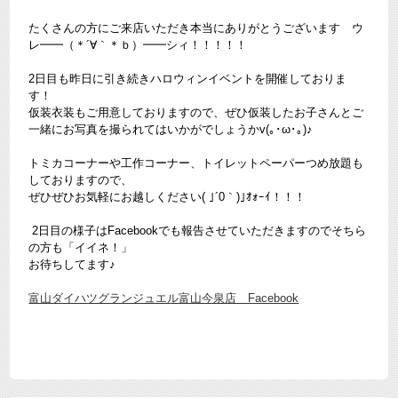
たくさんの方にご来店いただき本当にありがとうございます ウ
レ━━（＊´∀｀＊ｂ）━━シィ！！！！！
2日目も昨日に引き続きハロウィンイベントを開催しておりま
す！
仮装衣装もご用意しておりますので、ぜひ仮装したお子さんとご
一緒にお写真を撮られてはいかがでしょうかv(｡･ω･｡)♪
トミカコーナーや工作コーナー、トイレットペーパーつめ放題も
しておりますので、
ぜひぜひお気軽にお越しください( ｣´0｀)｣ｵｫｰｲ！！！
2日目の様子はFacebookでも報告させていただきますのでそちら
の方も「イイネ！」
お待ちしてます♪
富山ダイハツグランジュエル富山今泉店 Facebook