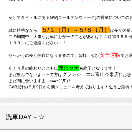
そしてタイトルにあるGW[ゴールデンウィーク]の営業についての
５/１（月）～５/８（月）
誠に勝手ながら、
は長期休業
この期間中、大事なお車に万が一のことがあれば
２４時間３６５日
１３９）
にご連絡ください！！
安全運転
せっかくの長期休暇になりますので、皆様！ぜひ
でお
抹茶ラテ
あ！４月の終わりとともに
も終了となります！
グランジュエル富山今泉店
まだ飲んでないよ～って方は
にお急
まだ間に合いますよ～ε≡≡ﾍ( ´Д`)ﾉ
GW明けの５月9日から新メニューを考えております！乞うご期待
洗車DAY～☆