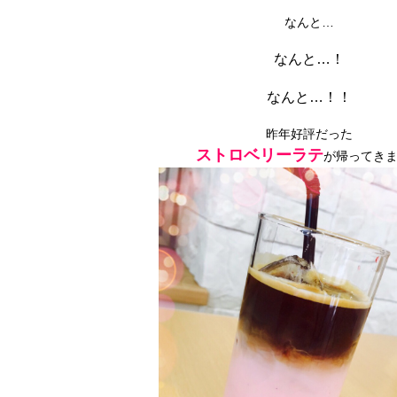
なんと…
なんと…！
なんと…！！
昨年好評だった
ストロベリーラテ
が帰ってき