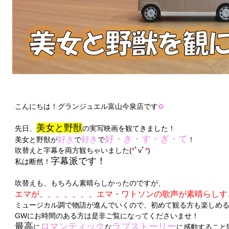
こんにちは！グランジュエル富山今泉店です
✿
美女と野獣
先日、
の実写映画を観てきました！
好・き・す・ぎ・て
好き
好き
美女と野獣が
で
で
！
吹替えと字幕を両方観ちゃいました(
*
ﾟvﾟ
*
)
字幕派です！
私は断然！
吹替えも、もちろん素晴らしかったのですが、
エマが、、、、、、、エマ・ワトソンの歌声が素晴らしす
ミュージカル調で物語が進んでいくので、初めて観る方も楽しめ
GWにお時間のある方は是非ご覧になってくださいませ！
最高
ロマンティック
ラブストーリー
に
な
に感動すること