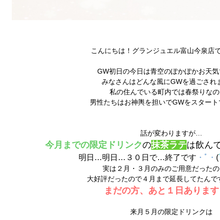
こんにちは！グランジュエル富山今泉店で
GW初日の今日は青空のぽかぽかお天気
みなさんはどんな風にGWを過ごされ
私の住んでいる町内では春祭りなの
男性たちはお神輿を担いでGWをスタート
話が変わりますが…
今月までの限定ドリンク
の
抹茶ラテ
は飲ん
明日…明日…３０日で…終了です
・ﾟ・
(
実は２月・３月のみのご用意だったの
大好評だったので４月まで延長してたんです
まだの方、あと１日あります
来月５月の限定ドリンクは