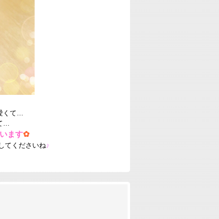
愛くて…
て…
います
✿
してくださいね
♪