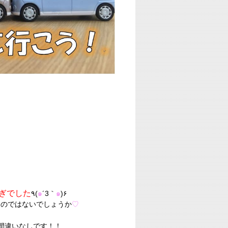
ぎでした
٩(
๑
´3｀
๑
)۶
るのではないでしょうか
♡
間違いなしです！！