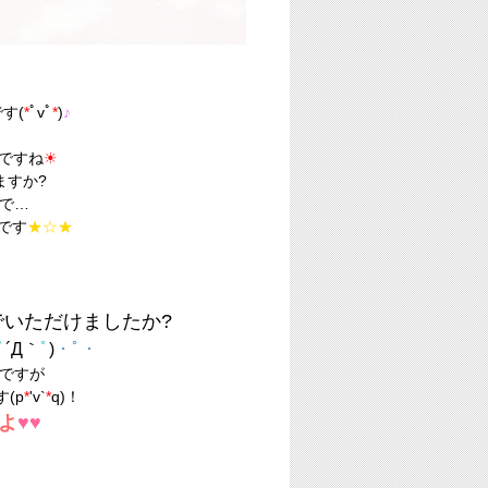
す(
*
ﾟvﾟ
*
)
♪
ですね
☀
ますか?
で…
です
★☆★
でいただけましたか?
ﾟ
´Д｀
ﾟ
)
・ﾟ・
ですが
(p
*
'v`
*
q)！
よ
♥♥